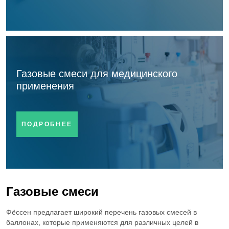
C
H
Пропилен
3
6
SO
Сернистый ангидрид
2
H
S
Сероводород
2
Газовые смеси для медицинского
SiCl
Тетрахлорид кремния
применения
4
NF
Трифторид азота
3
ПОДРОБНЕЕ
BCl
Бор треххлористый
3
CO
Диоксид углерода
2
Cl
Хлор
Газовые смеси
2
Фёссен предлагает широкий перечень газовых смесей в
HCl
Хлороводород
баллонах, которые применяются для различных целей в