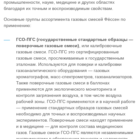
промышленности, науке, медицине и других областях
SF
Элегаз
6
благодаря их точным и воспроизводимым свойствам.
Основные группы ассортимента газовых смесей Фёссен по
C
H
Этан
2
6
применению:
C
H
Этилен
2
4
ГСО-ПГС (государственные стандартные образцы —
поверочные газовые смеси)
, или калибровочные
газовые смеси. ГСО-ПГС это сертифицированные
C
F
Октафторциклобутан R-318c
4
8
газовые смеси, прослеживаемые к государственным
эталонам. Используются для поверки и калибровки
CF
Тетрафторметан
газоаналитического оборудования — газовых
4
хроматографов, масс-спектрометров, газоанализаторов.
Также поверочные газовые смеси в баллонах
CH
Cl
Хлорметан
3
применяются для экологического мониторинга и
контроля загрязнения воздуха, в том числе воздуха
рабочей зоны. ГСО-ПГС применяются и в научной работе
— применение стандартных образцов газовых смесей
необходимо для точных и воспроизводимых научных
экспериментов. Поверочные смеси находят применение
и в медицине — для контроля состава медицинских
газов. Газовые смеси ГСО-ПГС являются незаменимыми
инструментами в обеспечении точности и надежности