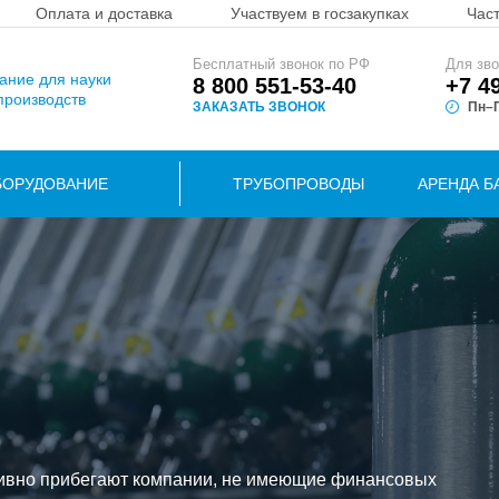
Оплата и доставка
Участвуем в госзакупках
Час
Бесплатный звонок по РФ
Для зво
вание для науки
8 800 551-53-40
+7 4
производств
ЗАКАЗАТЬ ЗВОНОК
Пн–П
БОРУДОВАНИЕ
ТРУБОПРОВОДЫ
АРЕНДА Б
активно прибегают компании, не имеющие финансовых