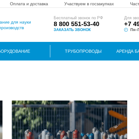
Оплата и доставка
Участвуем в госзакупках
Час
Бесплатный звонок по РФ
Для зво
вание для науки
8 800 551-53-40
+7 4
производств
ЗАКАЗАТЬ ЗВОНОК
Пн–П
БОРУДОВАНИЕ
ТРУБОПРОВОДЫ
АРЕНДА Б