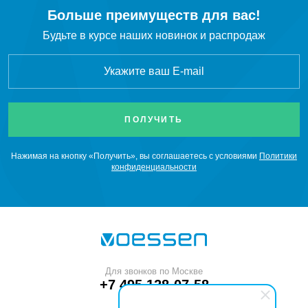
Больше преимуществ для вас!
Xe
Ксенон
Будьте в курсе наших новинок и распродаж
CH
Метан
4
CO
Монооксид углерода
SiH
Моносилан
4
Нажимая на кнопку «Получить», вы соглашаетесь с условиями
Политики
конфиденциальности
Ne
Неон
NO
Оксид азота
C
H
O
Оксид этилена
2
4
Для звонков по Москве
C
H
Пропан
3
8
+7 495 128-07-58