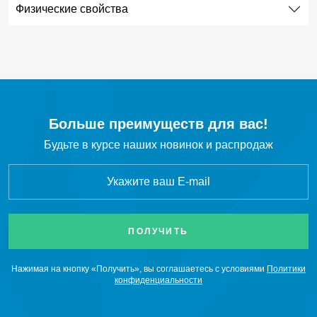
Физические свойства
SF
Элегаз
6
C
H
Этан
2
6
C
H
Этилен
2
4
C
F
Октафторциклобутан R-318c
Больше преимуществ для вас!
4
8
Будьте в курсе наших новинок и распродаж
CF
Тетрафторметан
4
CH
Cl
Хлорметан
3
Нажимая на кнопку «Получить», вы соглашаетесь с условиями
Политики
конфиденциальности