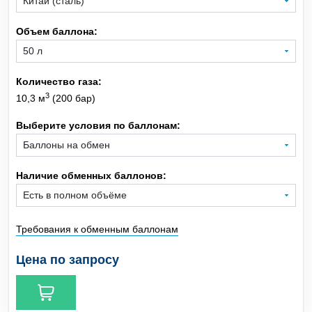
Объем баллона:
Xe
Ксенон
CH
Метан
4
Количество газа:
3
10,3 м
(200 бар)
CO
Монооксид углерода
Выберите условия по баллонам:
SiH
Моносилан
4
Ne
Неон
Наличие обменных баллонов:
NO
Оксид азота
Требования к обменным баллонам
C
H
O
Оксид этилена
2
4
Цена по запросу
C
H
Пропан
3
8