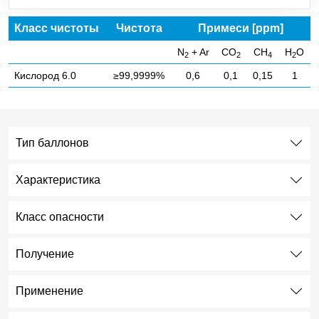
C
H
Пропилен
3
6
Класс чистоты
Чистота
Примеси [ppm]
SO
Сернистый ангидрид
2
N
+ Ar
CO
CH
H
O
2
2
4
2
Кислород 6.0
≥99,9999%
0,6
0,1
0,15
1
H
S
Сероводород
2
SiCl
Тетрахлорид кремния
4
Тип баллонов
NF
Трифторид азота
3
Характеристика
BCl
Бор треххлористый
3
Класс опасности
CO
Диоксид углерода
2
Получение
Cl
Хлор
2
Применение
HCl
Хлороводород