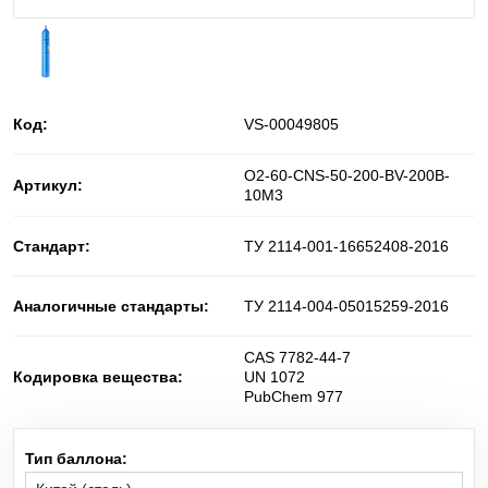
He
Баллонные редукторы для сжатого воздуха
Гелий
C
H
O
Диметиловый эфир
2
6
Код:
VS-00049805
NO
Диоксид азота
2
O2-60-CNS-50-200-BV-200B-
Артикул:
10M3
D
Дейтерий
2
Стандарт:
ТУ 2114-001-16652408-2016
SiH
Cl
Дихлорсилан
2
2
Аналогичные стандарты:
ТУ 2114-004-05015259-2016
N
O
Закись азота
2
CAS 7782-44-7
i-C
H
изо-Бутилен
Кодировка вещества:
UN 1072
4
8
PubChem 977
O
Кислород
2
Тип баллона:
Kr
Криптон